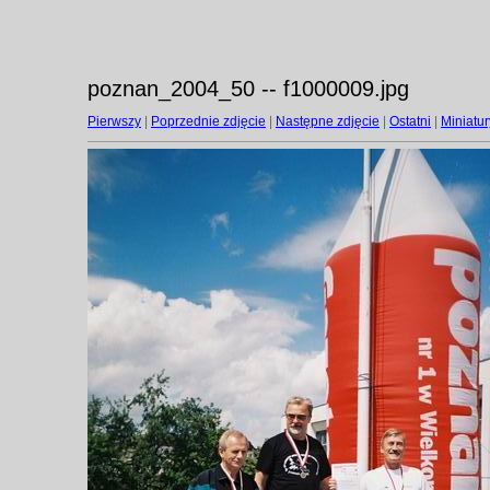
poznan_2004_50 -- f1000009.jpg
Pierwszy
|
Poprzednie zdjęcie
|
Następne zdjęcie
|
Ostatni
|
Miniatur