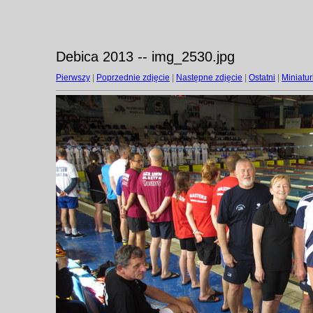
Debica 2013 -- img_2530.jpg
Pierwszy
|
Poprzednie zdjęcie
|
Następne zdjęcie
|
Ostatni
|
Miniatur